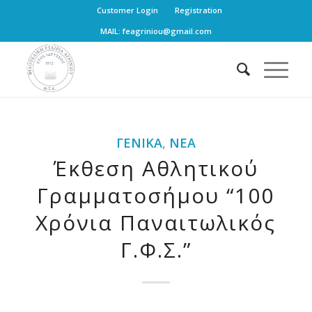
Customer Login
Registration
MAIL: feagriniou@gmail.com
ΓΕΝΙΚΆ
,
ΝΈΑ
Έκθεση Αθλητικού
Γραμματοσήμου “100
Χρόνια Παναιτωλικός
Γ.Φ.Σ.”