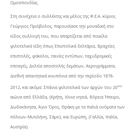
Ομοσπονδίας.
Στη συνέχεια ο συλλέκτης και μέλος της Φ.Ε.Α. κύριος
Γεώργιος Πριόβολος, παρουσίασε την μοναδική στο
είδος συλλογή του, που απαρτίζεται από ποικίλα
φιλοτελικά είδη όπως Επιστολικά δελτάρια, Βραχείες
επιστολές, φάκελοι, ταινίες εντύπων, ταχυδρομικές
επιταγές, Δελτία αποστολής δεμάτων, Αερογράμματα,
Διεθνή απαντητικά κουπόνια από την περίοδο 1876-
ου
2012, και ακόμα: Σπάνια φιλοτελικά των αρχών του 20
αιώνα από Ελλάδα, (Κρήτη, Ιόνια νησιά, Βόρεια Ήπειρο,
Δωδεκάνησα, Άγιο Όρος, Θράκη-με τα παλιά ονόματα των
πόλεων-Μυτιλήνη, Σάμο), και Ευρώπη, (Γαλλία, Ιταλία,
Αυστρία).