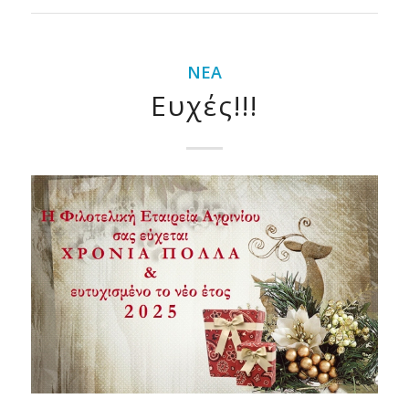
ΝΈΑ
Ευχές!!!