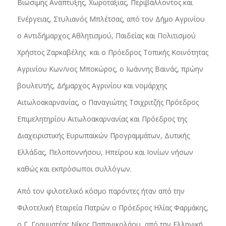
Βιώσιμης Ανάπτυξης, Χωροταξίας, Περιβάλλοντος και
Ενέργειας, Στυλιανός Μπλέτσας, από τον Δήμο Αγρινίου
ο Αντιδήμαρχος Αθλητισμού, Παιδείας και Πολιτισμού
Χρήστος Ζαρκαβέλης και ο Πρόεδρος Τοπικής Κοινότητας
Αγρινίου Κων/νος Μποκώρος, ο Ιωάννης Βαινάς, πρώην
βουλευτής, Δήμαρχος Αγρινίου και νομάρχης
Αιτωλοακαρνανίας, ο Παναγιώτης Τσιχριτζής Πρόεδρος
Επιμελητηρίου Αιτωλοακαρνανίας και Πρόεδρος της
Διαχειριστικής Ευρωπαϊκών Προγραμμάτων, Δυτικής
Ελλάδας, Πελοποννήσου, Ηπείρου και Ιονίων νήσων
καθώς και εκπρόσωποι συλλόγων.
Από τον φιλοτελικό κόσμο παρόντες ήταν από την
Φιλοτελική Εταιρεία Πατρών ο Πρόεδρος Ηλίας Φαρμάκης,
ο Γ. Γραμματέας Νίκος Παπανικολάου, από την Ελληνική