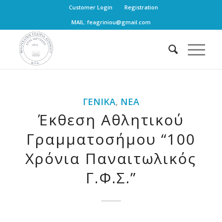
Customer Login
Registration
MAIL: feagriniou@gmail.com
ΓΕΝΙΚΆ
,
ΝΈΑ
Έκθεση Αθλητικού
Γραμματοσήμου “100
Χρόνια Παναιτωλικός
Γ.Φ.Σ.”