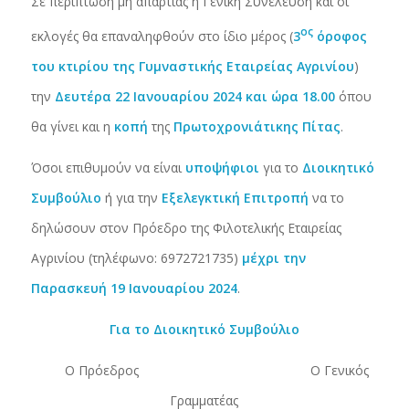
Σε περίπτωση μη απαρτίας η Γενική Συνέλευση και οι
ος
εκλογές θα επαναληφθούν στο ίδιο μέρος (
3
όροφος
του κτιρίου της Γυμναστικής Εταιρείας Αγρινίου
)
την
Δευτέρα 22 Ιανουαρίου 2024 και ώρα 18.00
όπου
θα γίνει και η
κοπή
της
Πρωτοχρονιάτικης Πίτας
.
Όσοι επιθυμούν να είναι
υποψήφιοι
για το
Διοικητικό
Συμβούλιο
ή για την
Εξελεγκτική Επιτροπή
να το
δηλώσουν στον Πρόεδρο της Φιλοτελικής Εταιρείας
Αγρινίου (τηλέφωνο: 6972721735)
μέχρι την
Παρασκευή 19 Ιανουαρίου 2024
.
Για το Διοικητικό Συμβούλιο
Ο Πρόεδρος Ο Γενικός
Γραμματέας