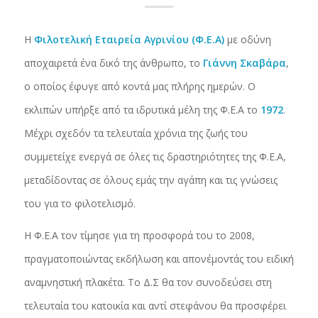
Η
Φιλοτελική Εταιρεία Αγρινίου (Φ.Ε.Α)
με οδύνη
αποχαιρετά ένα δικό της άνθρωπο, το
Γιάννη Σκαβάρα
,
ο οποίος έφυγε από κοντά μας πλήρης ημερών. Ο
εκλιπών υπήρξε από τα ιδρυτικά μέλη της Φ.Ε.Α το
1972
.
Μέχρι σχεδόν τα τελευταία χρόνια της ζωής του
συμμετείχε ενεργά σε όλες τις δραστηριότητες της Φ.Ε.Α,
μεταδίδοντας σε όλους εμάς την αγάπη και τις γνώσεις
του για το φιλοτελισμό.
Η Φ.Ε.Α τον τίμησε για τη προσφορά του το 2008,
πραγματοποιώντας εκδήλωση και απονέμοντάς του ειδική
αναμνηστική πλακέτα. Το Δ.Σ θα τον συνοδεύσει στη
τελευταία του κατοικία και αντί στεφάνου θα προσφέρει