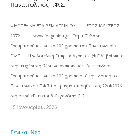
Παναιτωλικός Γ.Φ.Σ.
ΦΙΛΟΤΕΛΙΚΗ ΕΤΑΙΡΕΙΑ ΑΓΡΙΝΙΟΥ ΕΤΟΣ ΙΔΡΥΣΕΩΣ
1972 www.feagriniou.gr Θέμα: Έκδοση
Γραμματοσήμου για τα 100 χρόνια του Παναιτωλικού
Γ.Φ.Σ Η Φιλοτελική Εταιρεία Αγρινίου (Φ.Ε.Α) βρίσκεται
στην ευχάριστη θέση να ανακοινώσει ότι η έκδοση
Γραμματοσήμου για τα 100 χρόνια από την ίδρυση του
Παναιτωλικού Γ.Φ.Σ θα πραγματοποιηθεί στις 22/4/2026
στη σειρά «Επέτειοι & Γεγονότα». […]
15 Ιανουαρίου, 2026
Γενικά
,
Νέα